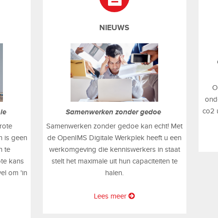
NIEUWS
O
onde
co2 
Samenwerken zonder gedoe
ole
Samenwerken zonder gedoe kan echt! Met
rote
de OpenIMS Digitale Werkplek heeft u een
 is geen
werkomgeving die kenniswerkers in staat
n te
stelt het maximale uit hun capaciteiten te
ote kans
halen.
el om 'in
Lees meer