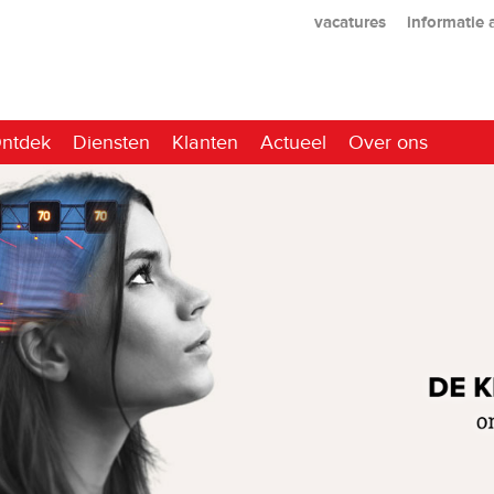
vacatures
informatie
ntdek
Diensten
Klanten
Actueel
Over ons