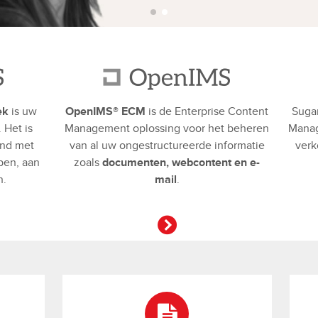
ek
is uw
OpenIMS® ECM
is de Enterprise Content
Sugar
. Het is
Management oplossing voor het beheren
Manag
and met
van al uw ongestructureerde informatie
verk
pen, aan
zoals
documenten, webcontent en e-
n.
mail
.