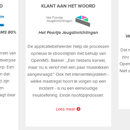
D
KLANT AAN HET WOORD
 DMS 80%
Het Poortje Jeugdinrichtingen
Ve
De applicatiebeheerder hielp de processen
Dat 
rrein van
opnieuw te stroomlijnen met behulp van
zou
ntwerpse
OpenIMS. Bakker: ,,Een heidens karwei,
Open 
erp. Een
maar nu is verlof met een paar muisklikken
Niet 
en dat
aangevraagd." Ook het interventiesysteem -
 zijn
welke maatregel hoort te volgen op een
en
incident - is nu een eenvoudige
agt daar
invuloefening. Einde hoofdpijndossier.
.
Lees meer