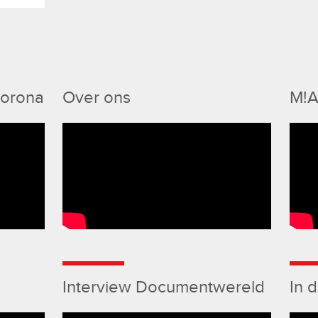
Corona
Over ons
M!A
Interview Documentwereld
In 