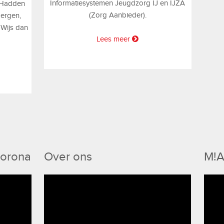
Informatiesystemen Jeugdzorg IJ en IJZA
 ‘Hadden
(Zorg Aanbieder).
bergen,
Wijs dan
Lees meer
Corona
Over ons
M!A