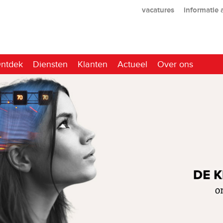
vacatures
informatie
ntdek
Diensten
Klanten
Actueel
Over ons