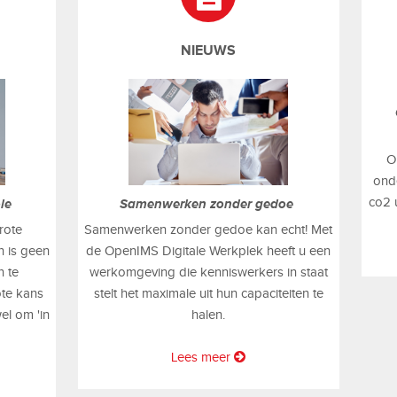
NIEUWS
O
onde
co2 
Samenwerken zonder gedoe
ole
Samenwerken zonder gedoe kan echt! Met
rote
de OpenIMS Digitale Werkplek heeft u een
 is geen
werkomgeving die kenniswerkers in staat
n te
stelt het maximale uit hun capaciteiten te
ote kans
halen.
el om 'in
Lees meer