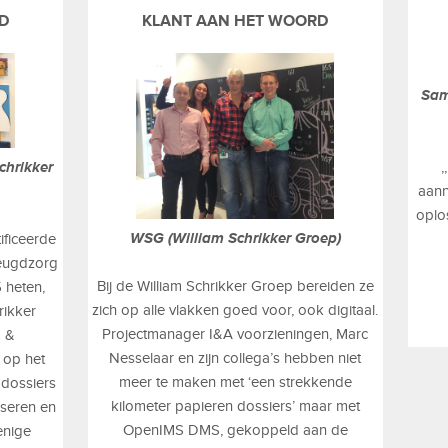
D
KLANT AAN HET WOORD
Sam
chrikker
,
aann
oplo
WSG (William Schrikker Groep)
ficeerde
Jeugdzorg
Bij de William Schrikker Groep bereiden ze
 heten,
zich op alle vlakken goed voor, ook digitaal.
rikker
Projectmanager I&A voorzieningen, Marc
g &
Nesselaar en zijn collega’s hebben niet
 op het
meer te maken met ‘een strekkende
ddossiers
kilometer papieren dossiers’ maar met
iseren en
OpenIMS DMS, gekoppeld aan de
 enige