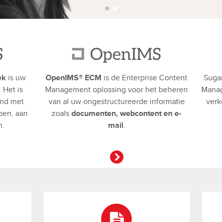
ek
is uw
OpenIMS® ECM
is de Enterprise Content
Sugar
. Het is
Management oplossing voor het beheren
Manag
and met
van al uw ongestructureerde informatie
verk
pen, aan
zoals
documenten, webcontent en e-
n.
mail
.