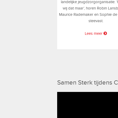
landelijke jeugdzorgorganisatie.
wij dat maar’, horen Robin Lans
Maurice Rademaker en Sophie de 
steevast.
Lees meer
Samen Sterk tijdens 