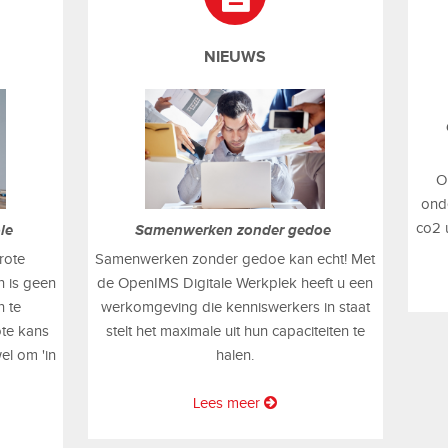
NIEUWS
O
onde
co2 
Samenwerken zonder gedoe
ole
Samenwerken zonder gedoe kan echt! Met
rote
de OpenIMS Digitale Werkplek heeft u een
 is geen
werkomgeving die kenniswerkers in staat
n te
stelt het maximale uit hun capaciteiten te
ote kans
halen.
el om 'in
Lees meer