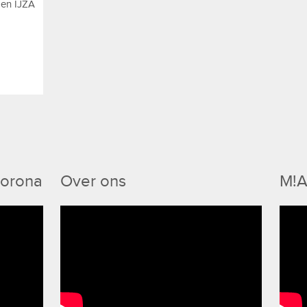
 en IJZA
Corona
Over ons
M!A