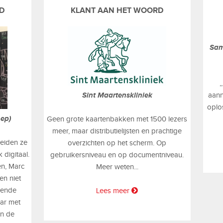
D
KLANT AAN HET WOORD
Sam
,
Sint Maartenskliniek
aann
oplo
ep)
Geen grote kaartenbakken met 1500 lezers
meer, maar distributielijsten en prachtige
reiden ze
overzichten op het scherm. Op
 digitaal.
gebruikersniveau en op documentniveau.
en, Marc
Meer weten...
en niet
kende
Lees meer
aar met
n de