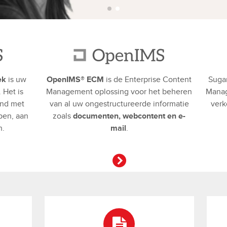
ek
is uw
OpenIMS® ECM
is de Enterprise Content
Sugar
. Het is
Management oplossing voor het beheren
Manag
and met
van al uw ongestructureerde informatie
verk
pen, aan
zoals
documenten, webcontent en e-
n.
mail
.