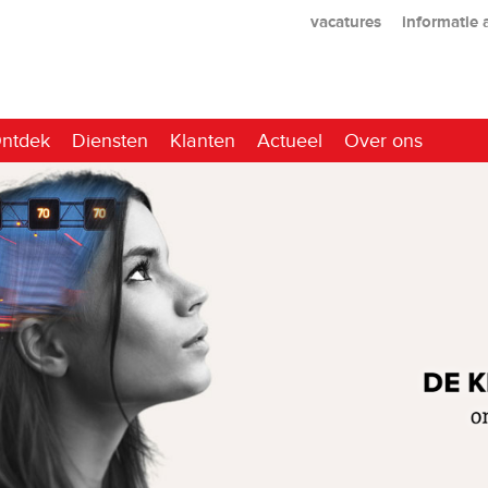
vacatures
informatie
ntdek
Diensten
Klanten
Actueel
Over ons